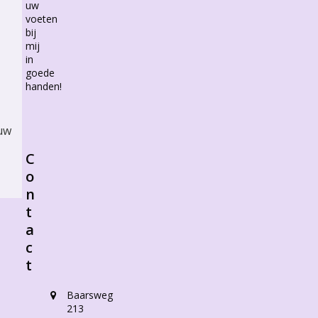
uw
voeten
bij
mij
in
goede
handen!
 uw
C
o
n
t
a
c
t
Baarsweg
213