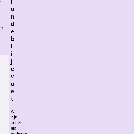
p
l
o
n
d
n,
e
b
l
i
j
e
v
o
e
t
Wij
zijn
actief
als
pedicure