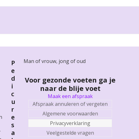
Man of vrouw, jong of oud
P
e
d
Voor gezonde voeten ga je
i
naar de blije voet
c
Maak een afspraak
u
Afspraak annuleren of vergeten
r
Algemene voorwaarden
e
n
Privacyverklaring
s
r
a
Veelgestelde vragen